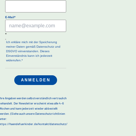
E-Mail*
*
Ich erkläre mich mit der Speicherung
meiner Daten gemäß Datenschutz und
DSGVO einverstanden. Dieses
Einverständnis kann ich jederzeit
widerrufen.*
ANMELDEN
Ihre Angaben werden selbstverständlich vertraulich
behandelt. Der Newsletter erscheint etwa alle 4–6
Wochen und kann jederzeit wieder abbestellt
werden.
(Siehe auch unsere Datenschutzrichtlinien
unter:
https://haendefuerkinder.de/kontakt/datenschutz/