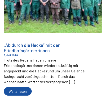
„Ab durch die Hecke“ mit den
Friedhofsgärtner:innen
8. Juli 2026
Trotz des Regens haben unsere
Friedhofsgärtner:innen wieder tatkräftig mit
angepackt und die Hecke rund um unser Gelände
fachgerecht zurückgeschnitten. Durch das
wechselhafte Wetter der vergangenen […]
„Ab
Weiterlesen
Durch
Die
Hecke“
Mit