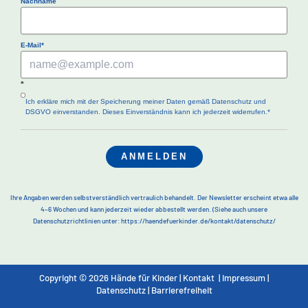
Nachname
E-Mail*
*
Ich erkläre mich mit der Speicherung meiner Daten gemäß Datenschutz und
DSGVO einverstanden. Dieses Einverständnis kann ich jederzeit widerrufen.*
ANMELDEN
Ihre Angaben werden selbstverständlich vertraulich behandelt. Der Newsletter erscheint etwa alle
4–6 Wochen und kann jederzeit wieder abbestellt werden.
(Siehe auch unsere
Datenschutzrichtlinien unter: https://haendefuerkinder.de/kontakt/datenschutz/
Copyright © 2026 Hände für Kinder |
Kontakt
|
Impressum
|
Datenschutz
|
Barrierefreiheit