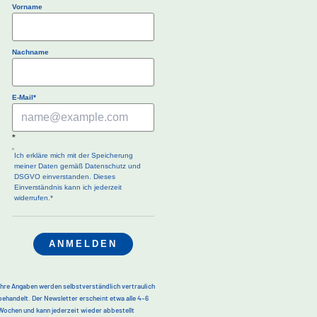
Vorname
Nachname
E-Mail*
*
Ich erkläre mich mit der Speicherung
meiner Daten gemäß Datenschutz und
DSGVO einverstanden. Dieses
Einverständnis kann ich jederzeit
widerrufen.*
ANMELDEN
Ihre Angaben werden selbstverständlich vertraulich
behandelt. Der Newsletter erscheint etwa alle 4–6
Wochen und kann jederzeit wieder abbestellt