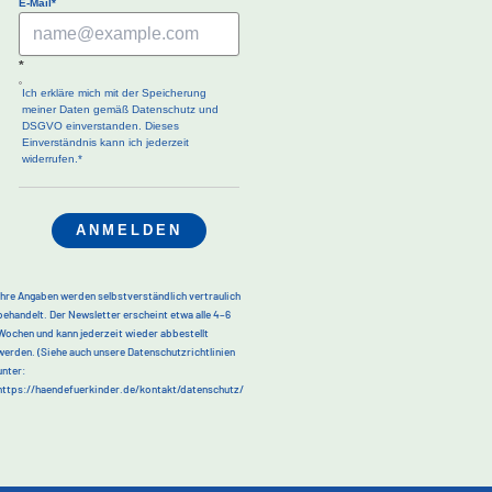
E-Mail*
*
Ich erkläre mich mit der Speicherung
meiner Daten gemäß Datenschutz und
DSGVO einverstanden. Dieses
Einverständnis kann ich jederzeit
widerrufen.*
ANMELDEN
Ihre Angaben werden selbstverständlich vertraulich
behandelt. Der Newsletter erscheint etwa alle 4–6
Wochen und kann jederzeit wieder abbestellt
werden.
(Siehe auch unsere Datenschutzrichtlinien
unter:
https://haendefuerkinder.de/kontakt/datenschutz/